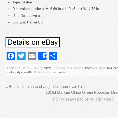
Type: Statue
Dimensions (Inches): H: 6.69 In x L: 9.45 In x W: 4.72 In
Use: Decorative use
Subtype: Harrier Bird
Facebook
Twitter
Email
Share
Share
Posted on
June 25, 2020
by
admin
. This entry was posted in
deco
and tagged
bird
,
de
statue
,
style
,
wildlife
. Bookmark the
permalink
.
«
Beautiful chinese changsa kiln porcelain bird
13Old Marked China Green Porcelain Drag
Comments are closed.