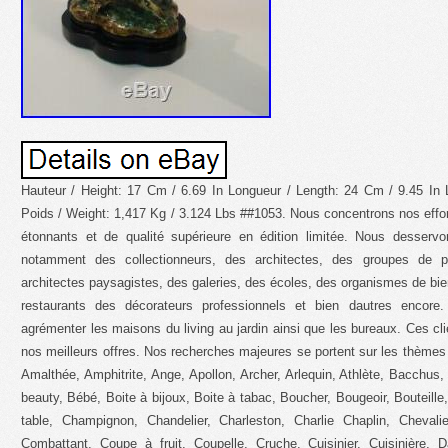
Hauteur / Height: 17 Cm / 6.69 In Longueur / Length: 24 Cm / 9.45 In Largeur / Width: 12 Cm / 4.72 In Poids / Weight: 1,417 Kg / 3.124 Lbs ##1053. Nous concentrons nos efforts dans la recherche dobjets dart étonnants et de qualité supérieure en édition limitée. Nous desservons une clientèle très exigeante, notamment des collectionneurs, des architectes, des groupes de promotion et de marketing, des architectes paysagistes, des galeries, des écoles, des organismes de bienfaisance, des municipalités, des restaurants des décorateurs professionnels et bien dautres encore. Nos objets décoratifs peuvent agrémenter les maisons du living au jardin ainsi que les bureaux. Ces clients exigeants attendent de nous nos meilleurs offres. Nos recherches majeures se portent sur les thèmes ; Acrobate, Ali Baba, Alsacienne, Amalthée, Amphitrite, Ange, Apollon, Archer, Arlequin, Athlète, Bacchus, Baigneuse, Bar, Bateau, Bathing beauty, Bébé, Boite à bijoux, Boite à tabac, Boucher, Bougeoir, Bouteille, Buste, Cain, Cendrier, Centre de table, Champignon, Chandelier, Charleston, Charlie Chaplin, Chevalier, Chocolat, Clown, Colombine, Combattant, Coupe à fruit, Coupelle, Cruche, Cuisinier, Cuisinière, Danseuse, Danseuse nue, Demi-poupées, Demoiselle, Demoiselle nue, Dessous de plat, Diable, Diane Chasseresse, Discobole, Ecolier, Ecolière, Ecossais, Ecritoire, Elfe, Encrier, Enfant, Escrime, Fée, Femme nue, Fermière, Fête, Figurine, Fille, Fillette, Flamenco, Fleur, Fontaine, Foot, Football, Forgeron, Franklin, Fruitier, Garçon, Geisha, Gentleman, Gladiateur, Golf, Golfeur, Golfeuse, Groom, Half Doll Pin cushions, pincushion, Hollandaise, Homme nu, Huile, Icare, Ivresse, Jardinière, Jockey, La cuisine, La grande gorgée, La justice, La moisson, La naissance, La semeuse, La victoire, La vigne, Le jardin, Le penseur, Le réveil, l’éveil, Létoile filante, L’oeuf, Loupe grossissante, Lutin, Malade, Manche, Maquillée. Les animaux sont également au centre de nos recherches ; Aigle, Aigrette, animal et animaux de chasse, animaux de ferme, animaux domestiques, animaux sauvages, Araignée, Autruche, Bambi, Barzoï, Basset, Bélier, Berger, Biche, Bouc, Bouledogue, Boxer, Brochet, Bull terrier, Busard, Cacatoès, Canard, Caribou, Cerf, Cétacé, Chameau, Chat, Cheval, Chèvre, Chien, Chien méchant, Chiot, Chouette, Coccinelle, Cochon, Cocker, Colibri, Collier, Colombe, Coq, Cougar, Crabe, Crocodile, crustacé, Cygne, Dauphin, Dragon, Dromadaire, éléphant, Escargot, Etrusque, Faisan, Faon, Faucon, Fauvette, Fox terrier, Girafe, Grenouille, Guépard, Héron, Hibou, hippopotame, Hirondelle, Homard, Horus, insectes, Jaguar, Labrador, Lapin, Léopard, Lévrier, Lézard, Libellule, Lièvre, Lion, Lionne, Loup, mammifère, Marabout, Martin pécheur, Oie, Oiseau, oiseau de proie, Ours, Panthère, Paon, Papillon, Perche, Perroquet, Pigeon, Pingouin, Poisson, Poulain, Renard, Rhinoceros, Sanglier, Serpent, Setter, Singe, Taureau, Tigre, Tortue, Toucan, Vache, Veau, car les collectionneurs en sont friands. Nous sommes en permanence à la recherche dobjets de style ; Style animalier, Style Art & Craft, Style Art Déco, Style Art Nouveau, Style Baroque, Style Chippendale, Style Cubiste, Style Empire, Style Gothique, Style Louis XV, Style Louis XVI, Style Moderne, Style Néoclassique, Style Queen Anne, Style Régence, Style Rococo, Style Romantique, Style Simms sims, Style Traditionnel, Style Victorien, Style Vintage, Style Publicitaire, Style maçonnique, Style sexy, Style érotique, Style collector Style nu et nue Style mythologique, Style authentique, fait main Style artwork. Les sculpteurs que nous retrouvons dans nos collections sont : Altdorp, António Teixeira Lopes, Barbella, BASTE, Bernini, Beryman, Bojiee, Botero, Bouvraine, Bruno Zack, Burnett, Canova, Carrier, Carvin, Cassel, Cavana, Cegaro, Cenzl, CESARI, Cesaro, Chiparus, CLAUDE, Clodion, COENRAD, Colinet, Comolera, Coysevox, De Coux, DEBUT, Delabrierre, Desmeure, Drouot, Ernst Barriaz, Fagel, Felix Charpentier, Francois, Fratin, Frishmuth, Gardet, Gennarelli, Giambologna, Godard, GORINI, Gossin, Gregoire, Guillemin, Guiraud Riviere, Hagays, Hos Mia, Isabelle, Joan Barye, Johann Nepomuk Geiger, Juan Carla, Jules Jouant, Julien, Juno, Kowamczewski, KUCHLER, Lafon Mollo, LANGER, Laporte, Laurel, Le Conneti, LEONARD, Leroux, Louie, LOYS POTET, Luelo, Marbeck, Martin Van Maele, Mayer, Maziere, MENE, Michelangello, Milo, Mme Leon Bertaux, MOIGNIEZ, MORANTE, Moreau, MYRON, Nick, Noee, Otto Poerttzel, Patoue, Paul Avril, Paul Ponsard, Pautrot, Peter Breuer, Peter Fendi, PETRE, PHILIPPE, Philips, Pierre Collinet, PIERRE JULES MENE, Pierre Le Faguays, Pitta Luga, Plat, POTTER, Preifs, Rauch, RIGE, Rodin, Rombaut, Rubin, Schmidt Felling, Stoly, Szczeblewski, Thorburn, Titze, Tony Noel, Valton, Weinman, Zheng. Les créateurs que nous tels quAl Buell dessinateur pour le magazine Esquire, Al Moore, Alain Aslan, Alberto Vargas, Allen Anderson, Archie Dickens, Art Frahm, Baron von Lind, Bettie Page, Bill Randall, Bill Ward, Boris Vallejo & Julie Bell, Charles Dana Gibson créateur des Gibson Girls, Chris Achilleos, Donald L. Rust, Duane Bryers, Earl Moran, Earle K. Bergey, Edward Runci, Enoch Bolles, Fritz Willis, Gene Bilbrew, George Petty, Georges Léonnec, Gil Elvgren, Gino Boccasile, Haddon Sundblom, Harry Ekman, Henry Clive, Jean-Gabriel Domergue, Joyce Ballantyne, Julie Newmar, Károly Józsa, Knute Munson K. Lili St-Cyr, Louis Marchetti, Lynn Bari, Margaret Brundage, Martha Vickers, Maurice Pepin, Paul Rader, Pearl Frush, Pierre-Laurent Brenot, Raphael Kirchner, Reginald Heade, René Caillé, Robert Skemp, Roger Woods, Rolf Armstrong, Rudolph Belarski, Ruskin Russ Williams, Ruth Deckard, Suzanne Meunier, T. Thompson, Ted Withers, Vaughan Alden Bass, Walter Baumhofer, Zoë Mozert, sont déterminants dans nos choix. Nous retrouvons dans nos collections des célèbre modèles comme ; André de Dienes, Anita Ekberg, Anne Baxter, Auguste Belloc, Ava Gardner, Betty Boop, Betty Grable, Carole Landis, Christy girl, Deanna Durbin, Diana Dors, Donna Reed, Dorothy Lamour, Dorothy Malone, Dusty Anderson, Elizabeth Montgomery, Esther Williams, Gene Tierney, Gibson Girl, Gloria DeHaven, Hedy Lamarr, Jane Russell, Jayne Mansfield, Jeanne Crain, Jessica Rabbit, Jules Chéret, Lana Turner, Lauren Bacall, Linda Darnell, Lucille Ball, Marguerite Chapman, Marilyn Monroe, Pin-up de fiction, Rita Hayworth, Sally Jupiter, Susan Hayward, Tom Kelley, Veronica Lake, Virginia Mayo, Vivian Blaine, Yvonne De Carlo. Les clients exigeants attendent de nous nos meilleures offres. ANGLAIS We are concentrating our efforts in the search for astonishing and high quality art objects in limited edition. We serve a very demanding clientele, including collectors, architects, promotion and marketing groups, landscape architects, schools, charities, municipalities, professional decorators and many more. Our decorative objects 